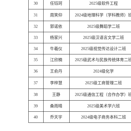
30
任钰珂
2025级软件工程
31
周笑仰
2024级地理科学（学科教师）
32
郭诺依
2025级舞蹈学二班
33
杨家兴
2025级汉语言文学二班
34
牛羲仪
2025级视觉传达设计二班
35
江欣楠
2025级武术与民族传统体育二
36
王俞丹
2024级化学
37
李梓慧
2025级工商管理二班
38
王静
2025级通信工程（合作办学）
39
桑雨晴
2025级美术学六班
40
乔天宇
2024级电子商务本科二班