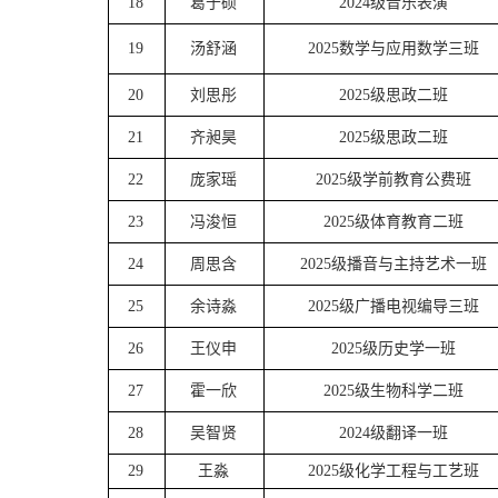
18
葛于硕
2024级音乐表演
19
汤舒涵
2025数学与应用数学三班
20
刘思彤
2025级思政二班
21
齐昶昊
2025级思政二班
22
庞家瑶
2025级学前教育公费班
23
冯浚恒
2025级体育教育二班
24
周思含
2025级播音与主持艺术一班
25
余诗淼
2025级广播电视编导三班
26
王仪申
2025级历史学一班
27
霍一欣
2025级生物科学二班
28
吴智贤
2024级翻译一班
29
王淼
2025级化学工程与工艺班