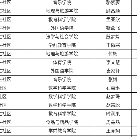
生社区
音乐学院
骆紫藤
生社区
地理与旅游学院
顾昌顺
生社区
教育科学学院
孟亚欣
生社区
外国语学院
靳燕飞
生社区
法学与社会学院
殷梦婷
生社区
学前教育学院
王微寒
生社区
地理与旅游学院
付杨
生社区
体育学院
李文慧
生社区
外国语学院
袁家轩
生社区
音乐学院
张博
社区
数学科学学院
石嘉琳
社区
数学科学学院
赵梦珠
社区
数学科学学院
胡慧聪
生社区
教育科学学院
时润果
生社区
食品与药品学院
周晶晶
生社区
学前教育学院
王竞翊