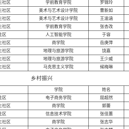
生社区
学前教育学院
罗锦玲
生社区
美术与艺术设计学院
曹新如
生社区
美术与艺术设计学院
王渝涵
生社区
学前教育学院
张杏改
社区
人工智能学院
于容
生社区
商学院
岳庚萍
生社区
地理与旅游学院
饶嘉
生社区
地理与旅游学院
王少威
生社区
马克思主义学院
候梅琳
乡村振兴
学院
姓名
社区
电子商务学院
屈超然
生社区
商学院
郭蕾
社区
信息技术学院
张佳蕙
生社区
商学院
张志华