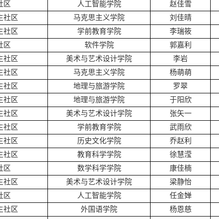
社区
人工智能学院
赵佳雪
生社区
马克思主义学院
刘佳晴
生社区
学前教育学院
李瑞筱
社区
软件学院
郭嘉利
生社区
美术与艺术设计学院
李岩
生社区
马克思主义学院
杨萌萌
生社区
地理与旅游学院
罗翠
生社区
地理与旅游学院
于阳欣
生社区
美术与艺术设计学院
张矢一
生社区
学前教育学院
武雨欣
生社区
历史文化学院
乔赵利
生社区
教育科学学院
徐慧滢
社区
数学科学学院
康佳楠
生社区
美术与艺术设计学院
梁静怡
社区
人工智能学院
任金婵
生社区
外国语学院
杨恩慈