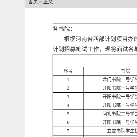
首页
> 正文
各书院：
根据河南省西部计划项目办的
计划招募笔试工作，现将面试名
序号
书院
1
龙门书院二号学
2
开阳书院一号学
3
开阳书院一号学
4
开阳书院一号学
5
问礼书院二号学
6
开阳书院一号学
7
立雪书院学生