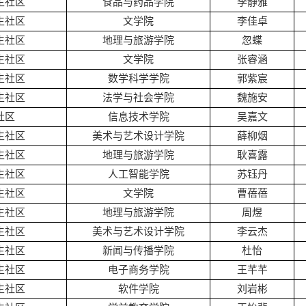
生社区
食品与药品学院
李静雅
生社区
文学院
李佳卓
生社区
地理与旅游学院
忽蝶
生社区
文学院
张睿涵
生社区
数学科学学院
郭紫宸
生社区
法学与社会学院
魏施安
社区
信息技术学院
吴嘉文
生社区
美术与艺术设计学院
薛柳烟
生社区
地理与旅游学院
耿喜露
生社区
人工智能学院
苏钰丹
生社区
文学院
曹蓓蓓
生社区
地理与旅游学院
周煜
生社区
美术与艺术设计学院
李云杰
生社区
新闻与传播学院
杜怡
生社区
电子商务学院
王芊芊
生社区
软件学院
刘岩彬