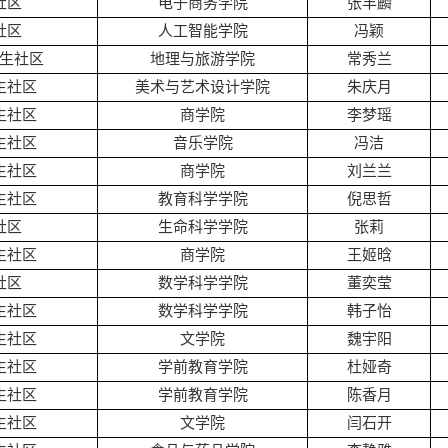
社区
电子商务学院
张丰麟
社区
人工智能学院
冯颖
生社区
地理与旅游学院
常秀兰
生社区
美术与艺术设计学院
朱庆月
生社区
商学院
李梦瑶
生社区
音乐学院
冯洁
生社区
商学院
刘兰兰
生社区
教育科学学院
倪思哲
社区
生命科学学院
张莉
生社区
商学院
王姬晗
社区
数学科学学院
董奕莹
生社区
数学科学学院
韩子怡
生社区
文学院
魏宇阳
生社区
学前教育学院
杜娅奇
生社区
学前教育学院
陈香月
生社区
文学院
闫石开