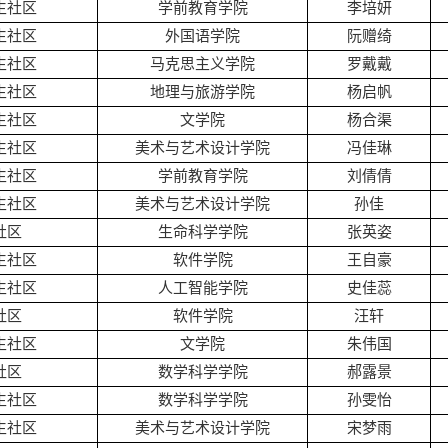
生社区
学前教育学院
李培妍
生社区
外国语学院
阮赠绮
生社区
马克思主义学院
罗戴戴
生社区
地理与旅游学院
杨启帆
生社区
文学院
杨合渠
生社区
美术与艺术设计学院
冯佳琳
生社区
学前教育学院
刘倩倩
生社区
美术与艺术设计学院
孙佳
社区
生命科学学院
张英姿
生社区
软件学院
王自豪
生社区
人工智能学院
史佳蕊
社区
软件学院
汪轩
生社区
文学院
朱伟国
社区
数学科学学院
郝露景
生社区
数学科学学院
孙雯怡
生社区
美术与艺术设计学院
宋梦雨