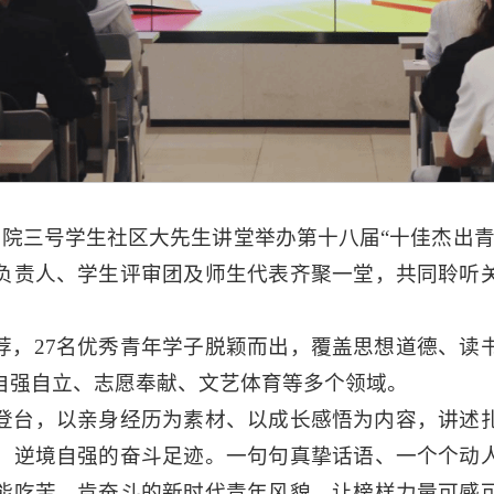
书院三号学生社区大先生讲堂举办第十八届“十佳杰出
负责人、学生评审团及师生代表齐聚一堂，共同聆听
荐，27名优秀青年学子脱颖而出，覆盖思想道德、读
自强自立、志愿奉献、文艺体育等多个领域。
次登台，以亲身经历为素材、以成长感悟为内容，讲述
、逆境自强的奋斗足迹。一句句真挚话语、一个个动
能吃苦、肯奋斗的新时代青年风貌，让榜样力量可感