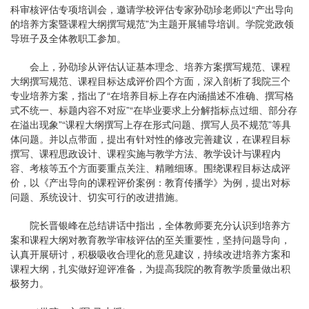
科审核评估专项培训会，邀请学校评估专家孙劭珍老师以“产出导向
的培养方案暨课程大纲撰写规范”为主题开展辅导培训。学院党政领
导班子及全体教职工参加。
会上，孙劭珍从评估认证基本理念、培养方案撰写规范、课程
大纲撰写规范、课程目标达成评价四个方面，深入剖析了我院三个
专业培养方案，指出了“在培养目标上存在内涵描述不准确、撰写格
式不统一、标题内容不对应”“在毕业要求上分解指标点过细、部分存
在溢出现象”“课程大纲撰写上存在形式问题、撰写人员不规范”等具
体问题。并以点带面，提出有针对性的修改完善建议，在课程目标
撰写、课程思政设计、课程实施与教学方法、教学设计与课程内
容、考核等五个方面要重点关注、精雕细琢。围绕课程目标达成评
价，以《产出导向的课程评价案例：教育传播学》为例，提出对标
问题、系统设计、切实可行的改进措施。
院长晋银峰在总结讲话中指出，全体教师要充分认识到培养方
案和课程大纲对教育教学审核评估的至关重要性，坚持问题导向，
认真开展研讨，积极吸收合理化的意见建议，持续改进培养方案和
课程大纲，扎实做好迎评准备，为提高我院的教育教学质量做出积
极努力。