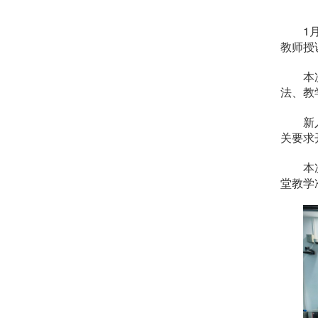
1
教师授
本
法、教
新
关要求
本
堂教学