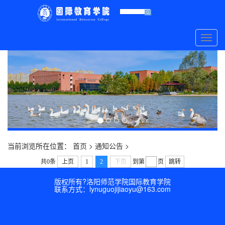
Toggl
navig
当前浏览所在位置：
首页 >
通知公告 >
共0条
上页
1
2
下页
到第
页
跳转
版权所有?洛阳师范学院国际教育学院
联系方式：lynuguojijiaoyu@163.com