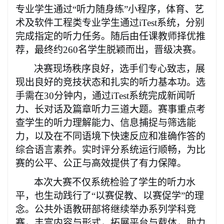
专业学生通过“听力随身练”小程序，体育、艺
术及软件工程类专业学生通过iTest系统，分别
完成指定的听力任务。随后由任课教师择优推
荐，最终约260名学生脱颖而出，晋级决赛。
决赛现场秩序良好，选手们专心致志，展
现出良好的竞技状态和扎实的听力基本功。选
手需在
30分钟内，通过iTest系统完成新闻听
力、长对话及篇章听力三道大题。赛事
重点考
查学生
的听力理解能力、信息捕捉与筛选能
力，以及在不同语境下快速反应和准确作答的
综合语言素养。实时评分系统运行顺畅，为比
赛的公平、公正与高效提供了有力保障。
本次大赛不仅系统检验了学生的听力水
平，也生动践行了
“以赛促教、以赛促学”的理
念。公共外语教研部将继续举办系列学科竞
赛，丰富内容与形式，拓展平台与载体，助力