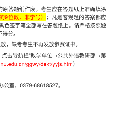
中的原答题纸作废。考生应在答题纸上准确填涂
头的9位数，非学号）
；凡是客观题的答案都应
用黑色签字笔全部写在答题纸上。请严格按照题
不得分。
发放，缺考考生不再发放参赛证书。
，点击导航栏“教学单位→公共外语教研部→第
.lynu.edu.cn/ggwy/dekt/yyjs.htm
）
，0379-68618527。