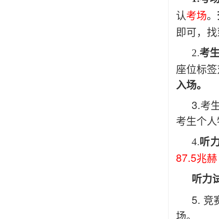
认
考场
。
即可，找
2.
考
座位标签
入场。
3.考
考生个人
4.
听
87.5兆
听力
5.
场。