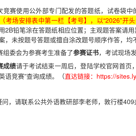
 本次竞赛使用公外部专门配发的答题纸，试卷袋
（考场安排表中第一栏【考号】，以“2026”开
用2B铅笔涂在答题纸相应位置；主观题答案请
案，未按题号答题或擅自涂改题号顺序作答，均
竞赛组委会为参赛考生准备了
，考试现场
参赛证书
请于考试结束一周后，登陆学校官网首页
赛成绩
英语竞赛”查询成绩。（
直达链接：
https://sites
问，请联系公共外语教研部李老师，敦行楼409办公室