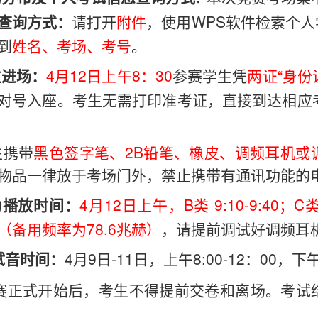
打开
附件
，使用WPS软件检索个
查询方式：
请
到
姓名、考场、考号
。
4月12日上午8：30
参赛学生凭
两证“身份
生进场：
对号入座。考生无需打印准考证，直接到达相应
生携带
黑色签字笔、2B铅笔、橡皮、调频耳机或
物品一律放于考场门外，禁止携带有通讯功能的
4月12日上午，B类 9:10-9:40；C类 
力播放时间：
赫（备用频率为78.6兆赫）
，请提前调试好调频耳
：
4月9日-11日，上午8:00-12：00，下午1
试音时间
 竞赛正式开始后，考生不得提前交卷和离场。考