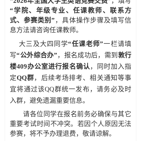
“2026年全国大学生英语竞赛交费”
，填写
“学院、年级专业、任课教师、联系方
式、参赛类别”
，具体操作步骤及填写信
息方法请咨询任课教师。
大三及大四同学
“任课老师”
一栏请填
写
“公外综合办”
，报名成功后，需到
敦行
楼
409
办公室进行报名确认
，同时加入指
定
QQ
群
，后续考场排考、相关通知等事
宜将通过该
QQ
群统一发布，请务必及时
入群，避免遗漏重要信息。
请各位同学在报名前务必确保与其它
重要考试时间不冲突。若因个人原因无法
参赛，将不予办理退费，敬请谅解。