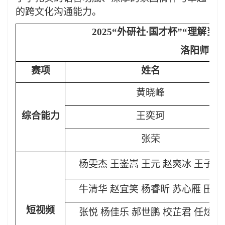
的跨文化沟通能力。
2025“外研社·国才杯”“理解
洛阳师范
赛项
姓名
黄晓峰
综合能力
王奕珂
张荣
杨雯杰
王崟嵩
王元
赵爽冰
王子怡
牛清华
赵宜笑
杨睿昕
苏心雁
田颖
短视频
张悦
杨佳乐
郝世鹏
校芷君
任炫搏