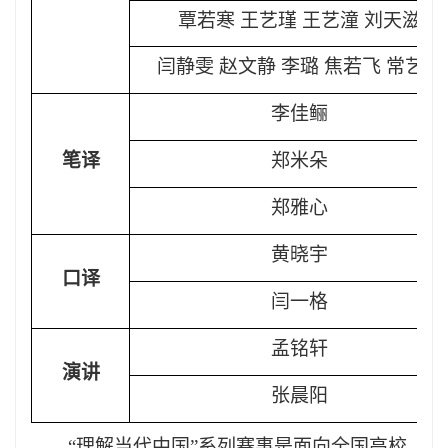
覃若寒
王艺瑾
王艺潼
刘天滋
闫静雯
赵文静
李璐
焦若飞
常艺潇
李佳鲡
笔译
郑米朵
郑雅心
黄晓宇
口译
闫一格
孟铭轩
演讲
张晨阳
“理解当代中国”系列赛事是面向全国高校