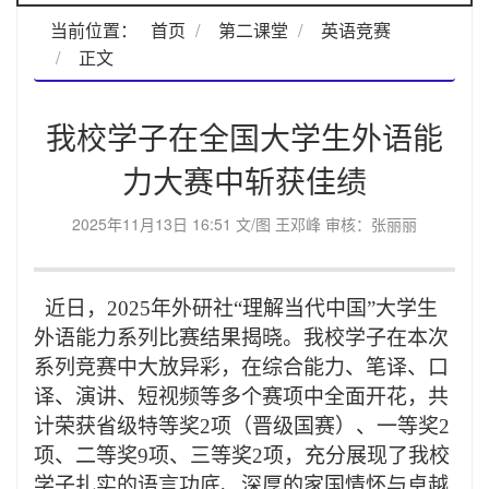
当前位置：
首页
第二课堂
英语竞赛
正文
我校学子在全国大学生外语能
力大赛中斩获佳绩
2025年11月13日 16:51 文/图 王邓峰 审核：张丽丽
近日，
2025年外研社“理解当代中国”大学生
外语能力系列比赛结果揭晓。
我校学子
在本次
系列竞赛中大放异彩，在综合能力、笔译、口
译、演讲、短视频等多个赛项中全面开花，共
计荣获省级特等奖
2项（晋级国赛）
、
一等奖
2
项
、
二等奖
9项
、
三等奖
2项，充分展现了我校
学子扎实的语言功底、深厚的家国情怀与卓越