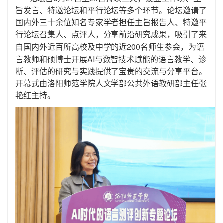
旨
发言
、特邀论坛和平行论坛等多个环节
。
论坛邀请了
国内外三十余位知名专家学者担任主旨报告人、特邀平
行论坛召集人、点评人，分享前沿研究成果，
吸引了来
200
自国内外
近百
所高校及中学的近
名师生参会
，
为语
AI
言教师和硕博士开展
与数智技术赋能的语言教学、诊
断、评估的研究与实践提供
了宝贵的
交流与分享平台。
开幕式由洛阳师范学院人文学部公共外语教研部
主任张
艳红主持。