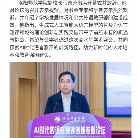
洛阳师范学院
副校长马录芳
出席开幕式并致辞。他
对论坛
的
召开表示祝贺，对参会专家
和
学者表示热烈欢
迎，并介绍了
学校发展情况和公共外语教研部的建设成
效。他指出，生成式人工智能大语言模型的普及为语言
测评领域的理论创新与实践突破带来了前所未有的机遇
与挑战，希望与会学者通过这次高水平学术盛会，共同
AI
探索
时代语言测评的创新路径，助力新时代的人才培
养和教育强国建设。