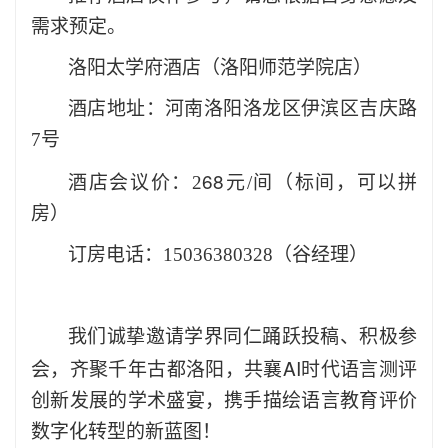
需求预定。
洛阳太学府酒店（洛阳师范学院店）
酒店地址：河南洛阳洛龙区伊滨区吉庆路
7
号
68
酒店会议价：
2
元
/
间
（
标间，可以拼
房）
订房电话：
15036380328
（谷经理）
我们诚挚邀请学界同仁踊跃投稿、积极参
AI
会，齐聚千年古都洛阳，共襄
时代语言测评
创新发展的学术盛宴，携手描绘语言教育评价
数字化转型的新蓝图！