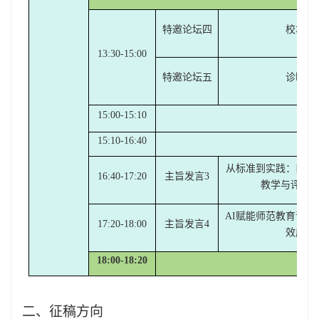
特邀论坛四
校本测
13:30-15:00
特邀论坛
五
诊断测
15:00-15:1
0
中
15:1
0
-16:
4
0
平
从标准到实践：口语
16:
4
0-17:
2
0
主旨发言
3
教学与评估
AI赋能师范教育课
17:
2
0-1
8
:
0
0
主旨发言
4
效应研
1
8
:
0
0-1
8
:
2
0
闭
二、征稿方向