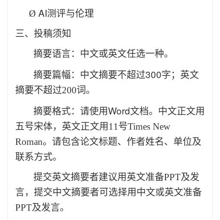
AI
Ø
测评
与
伦理
三
、投稿须知
摘要语言：
中文或英文任选一种。
300
摘要篇幅：
中文摘要不超过
字；英文
摘要不超过
200
词。
Word
摘要格式：
请使用
文档。中文正文用
五号宋体，英文正文用
11
号
Times New
Roman
。请包含论文标题、作者姓名、单位及
联系方式。
提交英文摘要者建议用英文准备
PPT
及发
言，提交中文摘要者可选择用中文或英文准备
PPT
及发言。