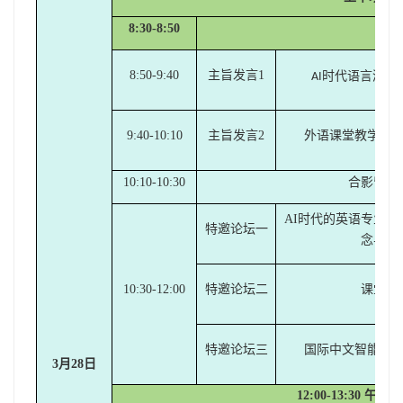
8:
3
0-8:
5
0
开
8:
5
0-9:
4
0
主旨发言
1
时代语言测评
AI
9:
4
0-
10
:
1
0
主旨发言
2
外语
课堂教学
的
10
:
1
0-
10
:30
合影留念
AI时代的英语专业
特邀论坛一
念与公
10:
30
-12:
00
特邀论坛二
课堂测
特邀论坛
三
国际中文智能测
3月28日
12:
00
-13:30 午餐