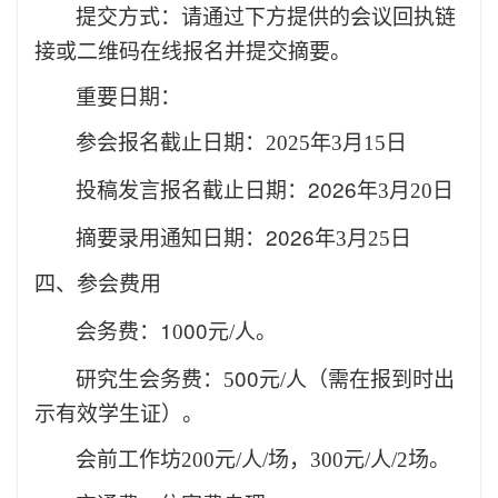
提交方式：
请通过下方提供的会议回执链
接或二维码在线报名并提交摘要。
重要日期：
参会报名截止日期：
2025
年
3
月
15
日
2026
投稿发言报名截止日期：
年
3
月
20
日
2026
摘要录用通知日期：
年
3
月
25
日
四
、参会费用
1
00
会务费：
0
元
/
人。
00
研究生会务费：
5
元
/
人（需在报到时出
示有效学生证）。
会前工作坊
200
元
/
人
/
场，
300
元
/
人
/2
场
。