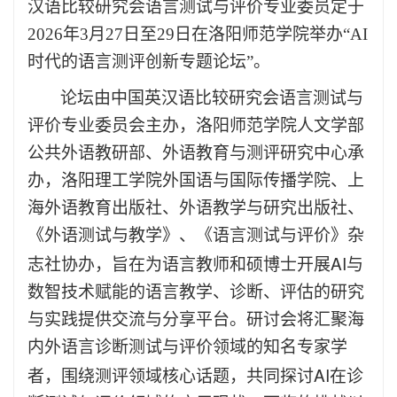
汉语比较研究会语言测试与评价专业委员定于
2026
年
3
月
27
日至
29
日在洛阳师范学院举办“
AI
时代的语言测评创新专题论坛”。
论坛由中国英汉语比较研究会语言测试与
评价专业委员会主办，洛阳师范学院
人文学部
公共外语教研部、外语教育与测评研究中心承
办，
洛阳理工学院外国语与国际传播学院、上
海外语教育出版社、外语教学与研究出版社、
《外语测试与教学》、《语言测试与评价》杂
AI
志社协办，
旨在为语言教师和硕博士开展
与
数智技术赋能的语言教学、诊断、评估的研究
与实践提供交流与分享平台。研讨会将汇聚
海
内外
语言诊断测试与评价领域的知名专家学
AI
者，
围绕测评领域核心话题，
共同探讨
在诊