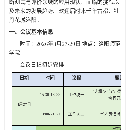
断测试与评价领域的应用现状、面临的挑战以
及未来的发展趋势。
欢迎届时来千年古都、牡
丹花城洛阳。
一、会议基本信息
时间：
2026
年
3
月
27-29
日
地点：洛阳师范
学院
会议日程初步安排
日期
时间
议程
题目
/
“大模型”与“小数据
15:30-18:00
工作坊一
协同开发模
3月27日
19:00-21:30
工作坊二
学术英语听力测
上午场