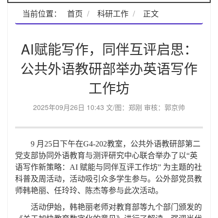
当前位置：
首页
科研工作
正文
AI赋能写作，同伴互评启思：
公共外语教研部举办英语写作
工作坊
2025年09月26日 10:43 文/图：郑刚 审核：郭京帅
9
月
25日下午在G4-202
教室
，公共外语教研部第二
党支部
协同
外语教育与测评研究中心联合举办了
以
“英
语写作新策略：AI 赋能与同伴互评工作坊”
为主题的
社
科普及周活动，活动吸引
众多学生参与
。公外部党员教
师韩艳丽、任玲玲、陈杰等参与此次活动。
活动伊始，韩艳丽老师对教育部等九
个
部门
颁发的