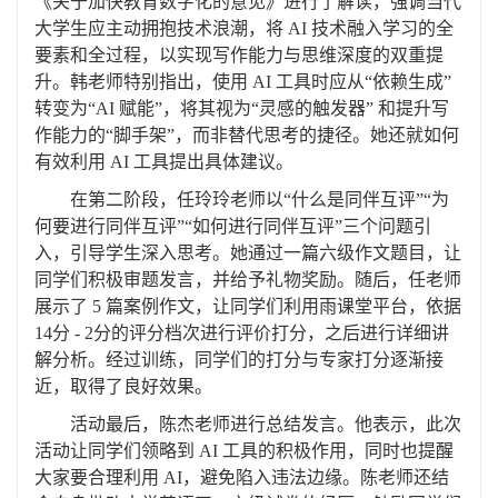
《关于加快教育数字化的意见》进行了解读，强调当代
大学生应主动拥抱技术浪潮，将
AI 技术融入学习的全
要素和全过程，以实现写作能力与思维深度的双重提
升。韩老师特别指出，使用 AI 工具时应从“依赖生成”
转变为“AI 赋能”，将其视为“灵感的触发器” 和提升写
作能力的“脚手架”，而非替代思考的捷径。她还就如何
有效利用 AI 工具提出具体建议。
在第二阶段，任玲玲老师以
“什么是同伴互评”“为
何要进行同伴互评”“如何进行同伴互评”三个问题引
入，引导学生深入思考。她通过一篇六级作文题目，让
同学们积极审题发言，并给予礼物奖励。随后，任老师
展示了 5 篇案例作文，让同学们利用雨课堂平台，依据
14分 - 2分的评分档次进行评价打分，之后进行详细讲
解分析。经过训练，同学们的打分与专家打分逐渐接
近，取得了良好效果。
活动最后，陈杰老师进行总结发言。他表示，此次
活动让同学们领略到
AI 工具的积极作用，同时也提醒
大家要合理利用 AI，避免陷入违法边缘。陈老师还结