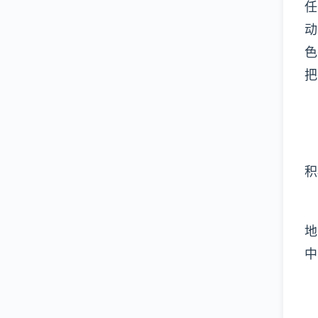
任
动
色
把
积
地
中