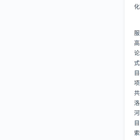
化
服
高
论
式
目
项
共
洛
河
目
索