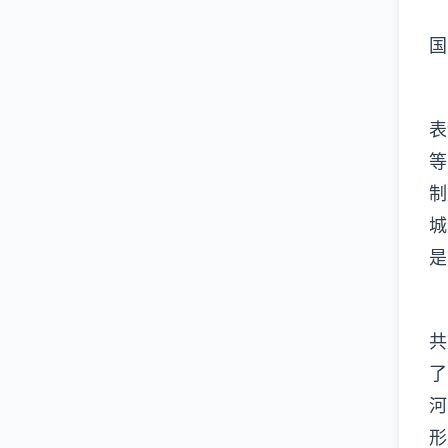
国
表
等
制
城
是
共
了
河
形