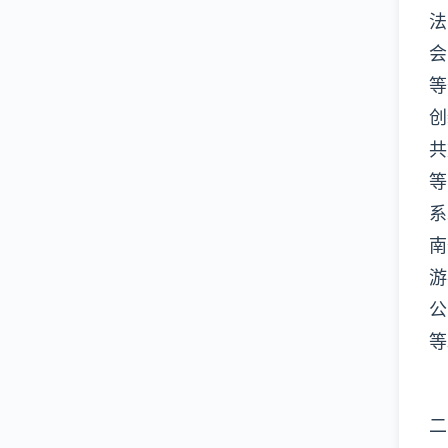
法
会
等
创
共
等
系
南
游
公
等
二