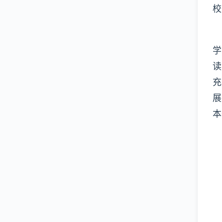
校
学
读
充
展
本