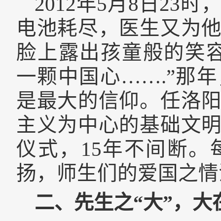
2012
年
5
月
8
日
23
时
电池耗尽，医生又为
脸上露出孩童般的笑
一颗中国心……
.
”那
是最大的信仰。任洛
主义为中心的基础文
仪式，
15
年不间断。
扬，师生们的爱国之情
二、先生之“大”，