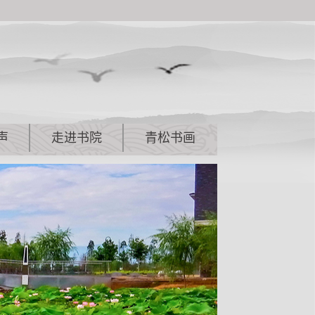
声
走进书院
青松书画