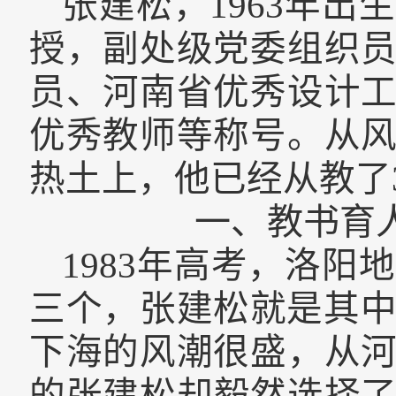
张建松，
1963
年出生
授，副处级党委组织
员、河南省优秀设计
优秀教师等称号。
从
热土上，他已经从教了
一、教书育
1983
年
高考，洛阳地
三个，
张建松
就是其
下海的风潮很盛，
从
的
张建松却
毅然选择