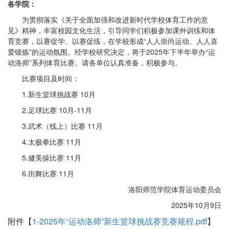
各学院：
为贯彻落实《关于全面加强和改进新时代学校体育工作的意
见》精神，丰富校园文化生活，引导同学们积极参加课外训练和体
育竞赛，以赛促学、以赛促练，在学校形成“人人崇尚运动、人人喜
爱锻炼”的运动氛围。经学校研究决定，将于2025年下半年举办“运
动洛师”系列体育比赛。请各单位认真准备，积极参与。
比赛项目及时间：
1.新生篮球挑战赛 10月
2.足球比赛 10月-11月
3.武术（线上）比赛 11月
4.太极拳比赛 11月
5.健美操比赛 11月
6.街舞比赛 11月
洛阳师范学院体育运动委员会
2025年10月9日
附件【
1-2025年“运动洛师”新生篮球挑战赛竞赛规程.pdf
】