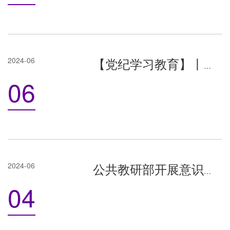
2024-06
【党纪学习教育】丨哪些行为属于不执行党中央决策部署？相关的处分规定有哪些？
06
2024-06
公共教研部开展意识形态理论宣讲活动
04