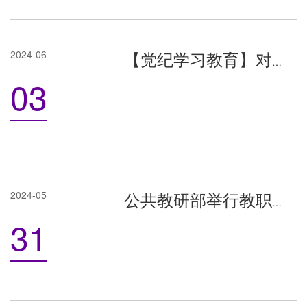
2024-06
【党纪学习教育】对搞政治攀附的处分规定有哪些？
03
2024-05
公共教研部举行教职工安全教育专题宣讲
31