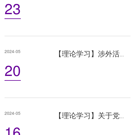
23
2024-05
【理论学习】涉外活动中要避免哪些有政治问题的言行？
20
2024-05
【理论学习】关于党员信仰宗教、搞迷信活动的处分规定
16