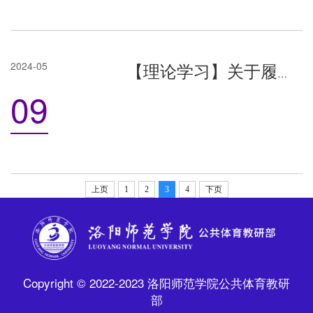
2024-05
【理论学习】关于履行管党治党政治责任失职的处分规定
09
上页
1
2
3
4
下页
Copyright © 2022-2023 洛阳师范学院公共体育教研
部