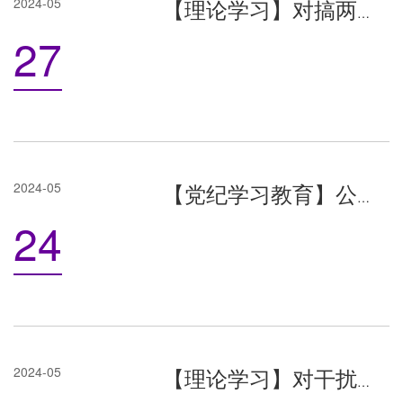
2024-05
【理论学习】对搞两面派、做两面人的处分规定有哪些？
27
2024-05
【党纪学习教育】公共教研部党委开展党纪学习教育专题研学活动
24
2024-05
【理论学习】对干扰巡视巡察工作的处分规定有哪些？