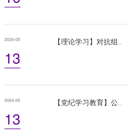
2024-05
【理论学习】对抗组织审查行为的处分规定
13
2024-05
【党纪学习教育】公共体育教研部党支部开展党纪专题党课活动
13