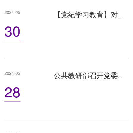
2024-05
【党纪学习教育】对结交、充当政治骗子的处分规定有哪些？
30
2024-05
公共教研部召开党委理论学习中心组学习会议
28