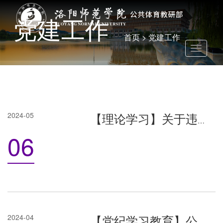
党建工作
首页
>
党建工作
Toggle
navigati
2024-05
【理论学习】关于违反党的政治规矩的处分规定
06
2024-04
【党纪学习教育】公共教研部党委举办读书班