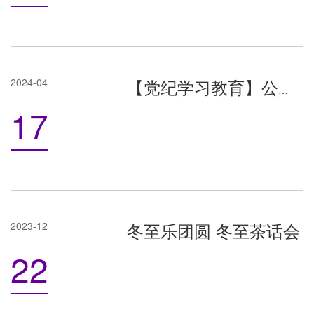
2024-04
【党纪学习教育】公共教研部党委召开党纪学习教育动员部署大会
17
冬至乐团圆 冬至茶话会
2023-12
22