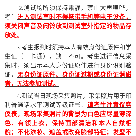
2.
测试场所须保持肃静，禁止大声喧哗，
考生
进入
测试室时不得携带手机等
电子设备
，
须关闭声音及闹铃放到测试室外指定的物品存
放处
。
3.
考生报到时须持本人有效身份证原件和学
生证（一卡通），缺一不可。
考生
进行信息采
集时
，须出示本人身份证原件进行身份识别验
证，
无
身份证
原
件
、
身份证过期或
身份证消磁
者
，无法参加
测试
。
4.
测试当日
现场
采集照片，采集照片用于印
制普通话水平测试等级证书。
请
考生
注意仪容
仪表，现场采集照片的背景为白色
应
尽量穿深
色、有领上衣，保持面部清洁和本人自然相
貌；不化浓妆、遮盖或改变脸部特征；发型不