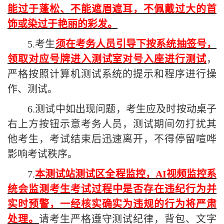
能过于蓬松、不能遮眉遮耳，不佩戴过大的首
饰或染过于艳丽的彩发。
5
.考生
须
在考务人员引导下按系统抽签号
，
领取对应号牌
进入测试室对号入座进行测试
，
严格按照计算机测试系统的提示和程序进行操
作、测试
。
6
.测试中如出现问题，考生应及时按动桌子
右上方按钮示意
考务
人员，测试期间勿打扰其
他考生
，
考试结束后迅速离开，不得停留喧哗
影响考试秩序
。
7
.
本测试站
测试区全程监控，
AI视频监控系
统会监测
考生
考试
过程中是否存在违纪行为
并
实时
预警，一经核实确实为违规的行为将严肃
处理。
请
考生
严格遵守测试纪律，
背包、文字