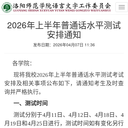
Tog
nav
2026年上半年普通话水平测试
安排通知
发布日期：2026年04月07日 11:36
各学院：
现将
我校
202
6
年
上
半年普通话水平测试考试
安排
及相关事项
公布
如下
，请
通知
考生
及时查
询并严格执行
。
一、测试时间
测试分别于
4月11日、4月12日、4月18日、4
月19日和4月25日进行，测试时间如有变化另行