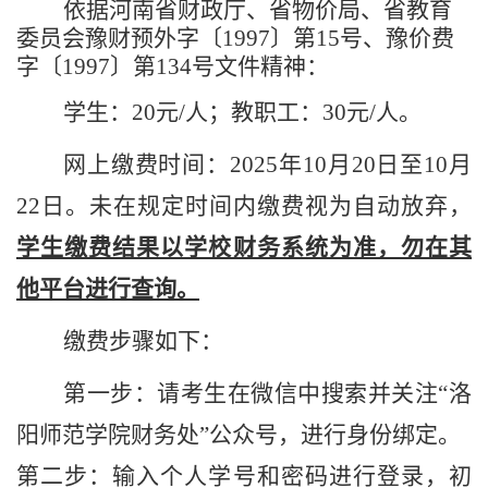
依据
河南省财政厅、省物价局、省教育
委员会豫财预外字
〔
1997
〕
第
15号、豫价费
字〔1997
〕
第
134号
文件精神：
学生：
20
元
/
人；教职工：
30
元
/
人。
网上缴费时间：
2025
年
10
月
20
日至
10
月
22
日。未在规定时间内缴费视为自动放弃，
学生缴费结果以学校财务系统为准，勿在其
他平台进行查询。
缴费步骤
如下：
第一步：请考生在微信中搜索并关注
“洛
阳师范学院财务处”公众号，进行身份绑定。
第二步：输入个人学号和密码进行登录，初