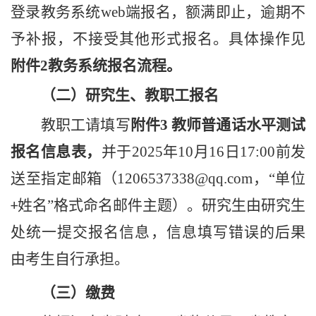
登录教务系统
web
端报名，额满即止，逾期不
予补报，不接受其他形式报名。具体操作见
附件
2
教务系统报名流程。
（二）研究生、教职工报名
教职工请填写
附件
3
教师普通话水平测试
报名信息表，
并于
2025
年
10
月
16
日
17:00
前发
送至指定邮箱（
1206537338
@qq.com
，
“单位
姓名”格式命名邮件主题
）。研究生由研究生
+
处统一提交报名信息，信息填写错误的后果
由考生自行承担。
（三）缴费