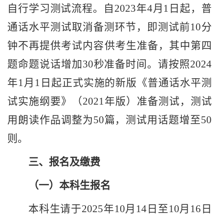
自行学习测试流程。自
2023
年
4
月
1
日起，普
通话水平测试取消备测环节，即测试前
10
分
钟不再提供考试内容供考生准备，其中第四
题命题说话增加
30
秒准备时间。请按照
2024
年
1
月
1
日起正式实施的新版《普通话水平测
试实施纲要》（
2021
年版）准备测试，测试
用朗读作品调整为
50
篇，
测试用
话题增至
50
则。
三、报名及缴费
（一）本科生报名
本科生请于
2025
年
10
月
14
日至
10
月
16
日