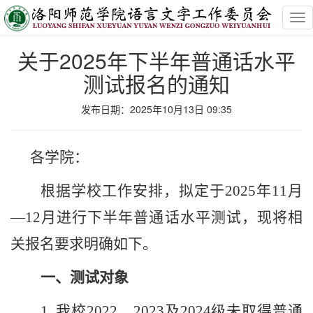
Tog
nav
关于2025年下半年普通话水平
测试报名的通知
发布日期：2025年10月13日 09:35
各学院：
根据学校工作安排，拟定于
2025
年
11
月
—
12
月进行下半年普通话水平测试，现将相
关报名要求明确如下。
一、测试对象
1.
我校
2022
、
2023
及
2024
级未取得普通