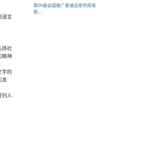
第26届全国推广普通话宣传周海
报...
用语言
弘扬社
和精神
文字的
和发
费列入