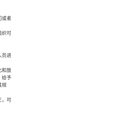
门或者
组织可
人员进
化和旅
，给予
其规
正，可