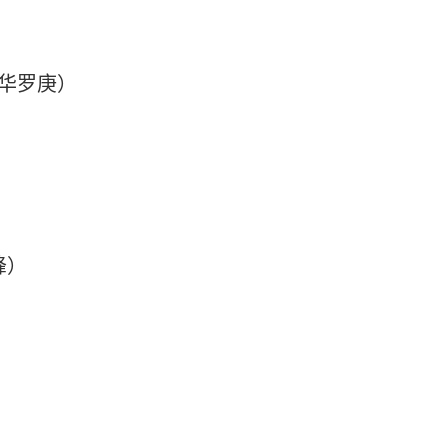
（华罗庚）
峰）