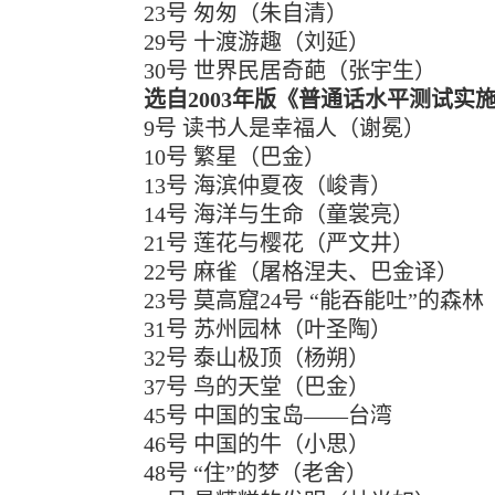
23号 匆匆（朱自清）
29号 十渡游趣（刘延）
30号 世界民居奇葩（张宇生）
选自2003年版《普通话水平测试实
9号 读书人是幸福人（谢冕）
10号 繁星（巴金）
13号 海滨仲夏夜（峻青）
14号 海洋与生命（童裳亮）
21号 莲花与樱花（严文井）
22号 麻雀（屠格涅夫、巴金译）
23号 莫高窟24号 “能吞能吐”的森林
31号 苏州园林（叶圣陶）
32号 泰山极顶（杨朔）
37号 鸟的天堂（巴金）
45号 中国的宝岛——台湾
46号 中国的牛（小思）
48号 “住”的梦（老舍）