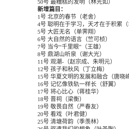
50号 最糟糕的发明（林光如）
新增篇目：
1号 北京的春节（老舍）
4号 聪明在于学习，天才在于积累
5号 大匠无名（单霁翔）
6号 大自然的语言（竺可桢）
7号 当今“千里眼”（王雄）
8号 鼎湖山听泉（谢大光）
11号 观潮-（赵宗成、朱明元）
12号 孩子和秋风（丁立梅）
15号 华夏文明的发展和融合（唐晓
16号 记忆像铁轨一样长（舒翼）
17号 将心比心（蒋桂华）
18号 晋祠（梁衡）
19号 敬畏自然（严春友）
20号 看戏（叶君健）
25号 清塘荷韵（季羡林）