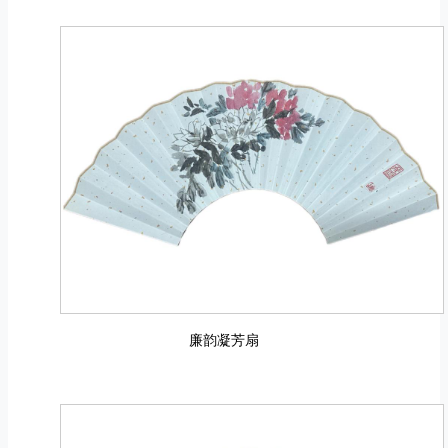
廉韵凝芳扇