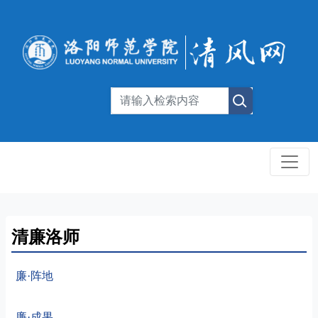
清廉洛师
廉·阵地
廉·成果