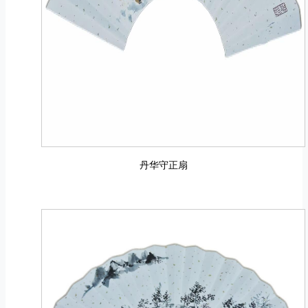
丹华守正扇