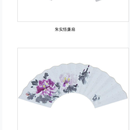
朱实悟廉扇