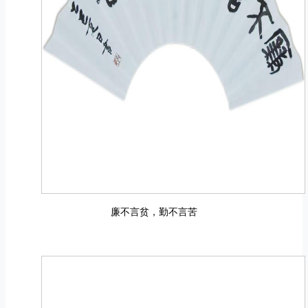
廉不言贫，勤不言苦