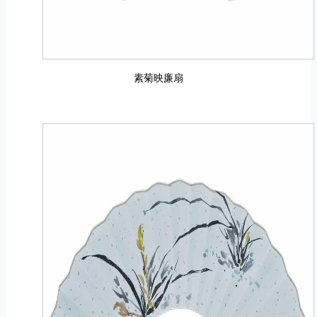
素菊映廉扇