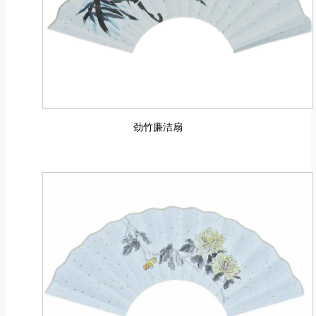
劲竹廉洁扇