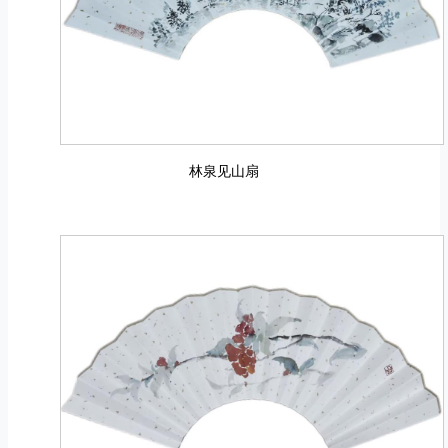
林泉见山扇