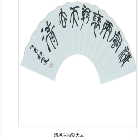
清风两袖朝天去