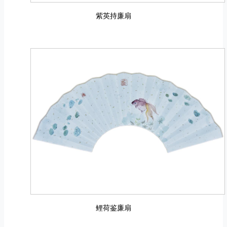
紫英持廉扇
鲤荷鉴廉扇