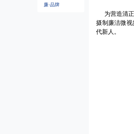
廉·品牌
为营造清
摄制廉洁微视
代新人。