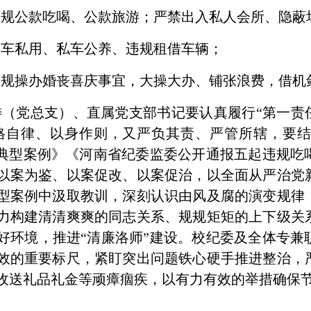
违规公款吃喝、公款旅游；严禁出入私人会所、隐蔽
公车私用、私车公养、违规租借车辆；
违规操办婚丧喜庆事宜，大操大办、铺张浪费，借机
（党总支）、直属党支部书记要认真履行“第一责
格自律、以身作则，又严负其责、严管所辖，要
题典型案例》《河南省纪委监委公开通报五起违规吃
以案为鉴、以案促改、以案促治，以全面从严治党
型案例中汲取教训，深刻认识由风及腐的演变规律
力构建清清爽爽的同志关系、规规矩矩的上下级关
好环境，推进“清廉洛师”建设。校纪委及全体专兼
效的重要标尺，紧盯突出问题铁心硬手推进整治，
收送礼品礼金等顽瘴痼疾，以有力有效的举措确保