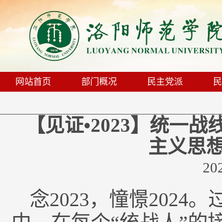
网站首页
部门概况
民主党派
民
【见证•2023】统一
主义思
20
念2023，憧憬202