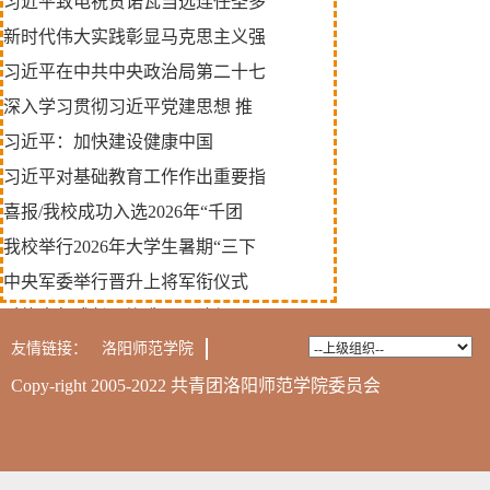
习近平致电祝贺诺瓦当选连任圣多
新时代伟大实践彰显马克思主义强
习近平在中共中央政治局第二十七
深入学习贯彻习近平党建思想 推
习近平：加快建设健康中国
习近平对基础教育工作作出重要指
喜报/我校成功入选2026年“千团
我校举行2026年大学生暑期“三下
中央军委举行晋升上将军衔仪式
赋能青年成长，锻造骨干队伍 —
友情链接：
洛阳师范学院
Copy-right 2005-2022 共青团洛阳师范学院委员会