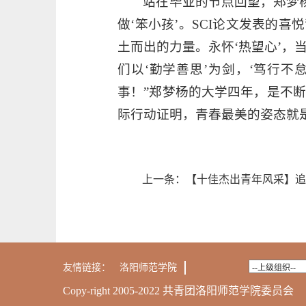
站在毕业的节点回望，郑梦
做‘笨小孩’。SCI论文发表的
土而出的力量。永怀‘热望心’
们以‘勤学善思’为剑，‘笃行
事！”郑梦杨的大学四年，是不
际行动证明，青春最美的姿态就
上一条：
【十佳杰出青年风采】追
友情链接：
洛阳师范学院
Copy-right 2005-2022 共青团洛阳师范学院委员会