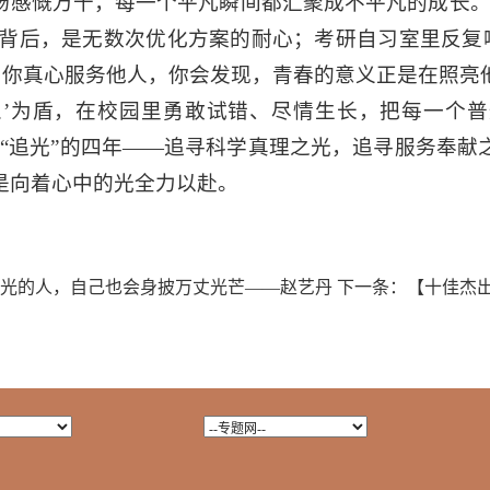
杨感慨万千，每一个平凡瞬间都汇聚成不平凡的成长。
喜悦背后，是无数次优化方案的耐心；考研自习室里反复
，当你真心服务他人，你会发现，青春的意义正是在照亮
不怠’为盾，在校园里勇敢试错、尽情生长，把每一个
断“追光”的四年——追寻科学真理之光，追寻服务奉献
是向着心中的光全力以赴。
光的人，自己也会身披万丈光芒——赵艺丹
下一条：
【十佳杰