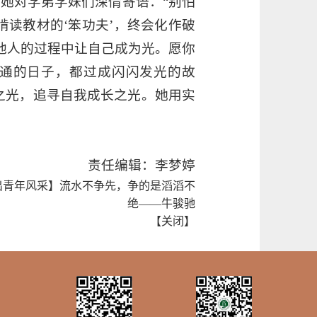
她对学弟学妹们深情寄语：“别怕
啃读教材的‘笨功夫’，终会化作破
他人的过程中让自己成为光。愿你
普通的日子，都过成闪闪发光的故
之光，追寻自我成长之光。她用实
责任编辑：李梦婷
出青年风采】流水不争先，争的是滔滔不
绝——牛骏驰
【
关闭
】