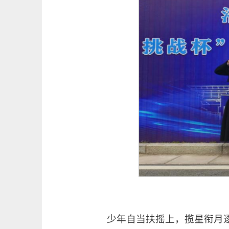
少年自当扶摇上，揽星衔月