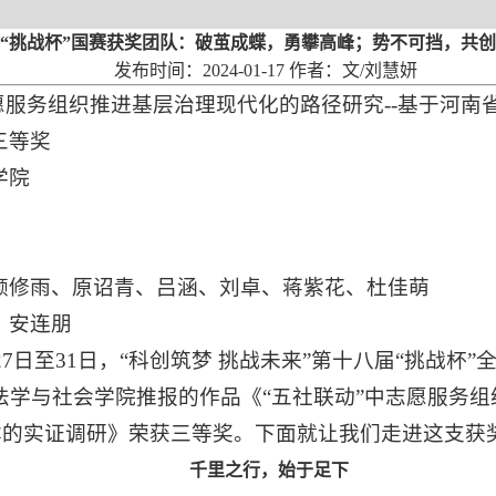
“挑战杯”国赛获奖团队：破茧成蝶，勇攀高峰；势不可挡，共
发布时间：2024-01-17 作者：文/刘慧妍
愿服务组织推进基层治理现代化的路径研究--基于河南省
三等奖
学院
颜修雨、原诏青、吕涵、刘卓、蒋紫花、杜佳萌
、安连朋
月27日至31日，“科创筑梦 挑战未来”第十八届“挑战
法学与社会学院推报的作品《“五社联动”中志愿服务
样本的实证调研》荣获三等奖。下面就让我们走进这支
千里之行，始于足下