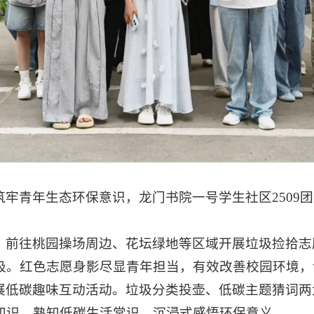
牢青年生态环保意识，龙门书院一号学生社区2509
，前往桃园操场周边、花坛绿地等区域开展垃圾捡拾志
圾。红色志愿身影尽显青年担当，有效改善校园环境，
展低碳趣味互动活动。垃圾分类投壶、低碳主题猜词两
知识，熟知低碳生活常识，沉浸式感悟环保意义。