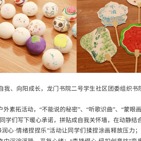
我、向阳成长，龙门书院二号学生社区团委组织书院团
户外素拓活动，“不能说的秘密”、“听歌识曲”、“蒙眼
前，同学们写下暖心承诺，拼贴成自我关怀墙，在动静
锋润心·情绪捏捏乐”活动让同学们揉捏涂画释放压力；