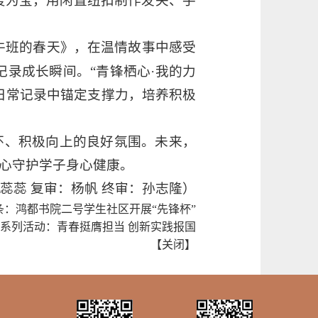
废为宝，用闲置纽扣制作发夹、手
放牛班的春天》，在温情故事中感受
记录成长瞬间。“青锋栖心·我的力
日常记录中锚定支撑力，培养积极
怀、积极向上的良好氛围。未来，
心守护学子身心健康。
魏蕊蕊 复审：杨帆 终审：孙志隆）
条：
鸿都书院二号学生社区开展“先锋杯”
系列活动：青春挺膺担当 创新实践报国
【
关闭
】