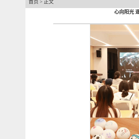
首页
> 正文
心向阳光 