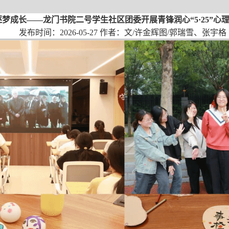
逐梦成长——龙门书院二号学生社区团委开展青锋润心“5·25”心
发布时间：2026-05-27 作者：文/许金辉图/郭瑞雪、张宇格