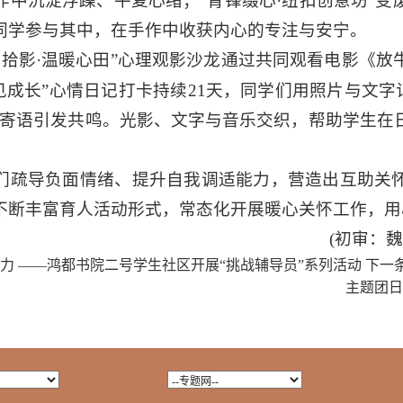
作中沉淀浮躁、平复心绪；“青锋缀心·纽扣创意坊”变
同学参与其中，在手作中收获内心的专注与安宁。
锋拾影·温暖心田”心理观影沙龙通过共同观看电影《
见成长”心情日记打卡持续21天，同学们用照片与文字
长寄语引发共鸣。光影、文字与音乐交织，帮助学生在
们疏导负面情绪、提升自我调适能力，营造出互助关
不断丰富育人活动形式，常态化开展暖心关怀工作，用
(初审：
活力 ——鸿都书院二号学生社区开展“挑战辅导员”系列活动
下一
主题团日