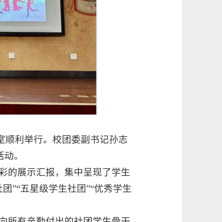
议室顺利举行。校团委副书记孙志
活动。
彩的展示汇报，集中呈现了学生
”“五星级学生社团”“优秀学生
向所有辛勤付出的社团学生骨干