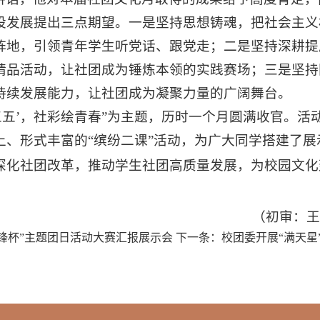
设发展提出三点期望。一是坚持思想铸魂，把社会主义
阵地，引领青年学生听党话、跟党走；二是坚持深耕提
精品活动，让社团成为锤炼本领的实践赛场；三是坚持
持续发展能力，让社团成为凝聚力量的广阔舞台。
五五’，社彩绘青春”为主题，历时一个月圆满收官。
上、形式丰富的“缤纷二课”活动，为广大同学搭建了
深化社团改革，推动学生社团高质量发展，为校园文化
（初审：王
锋杯”主题团日活动大赛汇报展示会
下一条：
校团委开展“满天星