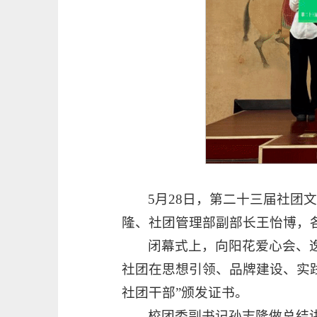
5月28日，第二十三届社团
隆、社团管理部副部长王怡博，各
闭幕式上，向阳花爱心会、
社团在思想引领、品牌建设、实践
社团干部”颁发证书。
校团委副书记孙志隆做总结