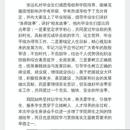
张运礼对毕业生们感恩母校和学院培养、能够克
服疫情影响并学有所获、学有所成等给予了充分肯
定，并向大家送上了毕业祝福，倡导毕业生们讲好
“洛师故事”，讲好“校友故事”。他向毕业生们提出四
点希望：一是要坚定求学初心，共同度过毕业前的美
好时光。高标准完成毕业前的学习、论文答辩、毕业
手续办理等工作。二是要锚定人生目标，精心规划未
来的发展方向。牢记习近平总书记对广大青年的殷殷
寄语，不负时代，不负韶华，结合个人优势强化职业
技能和综合素质提升，全面发展。三是要树立正确观
念，统筹兼顾就业与发展目标。引导学生树立正确的
择业观、就业观，增强就业信心，善于把握就业大环
境，积极投身家乡、基层建设，为国家和社会的发展
做出贡献。四是要增强安全意识，切实做好毕业季安
全工作，共同度过一个充实、愉快、安全的毕业季。
我院始终坚持以学生为本，将关爱学生、引领学
生、服务学生贯穿于立德树人、人才培养的全过程，
本次毕业生座谈会不仅进一步增了学院师生之间的情
感纽带，而且也是我院学习贯彻落实主题教育要求的
举措之一。