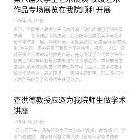
作品专场展览在我院顺利开展
2026年06月15日
近日，全国第八届大学生艺术展演活动洛阳师范学院校级
展演——艺术作品专场展览，在洛阳师范学院美术与艺术
设计学院北门展厅顺利开展。本次展览以“向美而行 逐梦未
来”为主题，集中展示了我校学子在绘画、摄影、书法、设
计等多个艺术领域的优秀作品，充分展现了当代大学生昂
扬向上的精神风貌与追求卓越的艺术创造力。本场展览由
洛阳师范学院公共艺术与劳动教育中心主办，美术与艺术
设计学院协办。展览现场，一幅幅主题鲜明、形式多样的
艺术作品吸引了众多师生驻足欣赏。...
查洪德教授应邀为我院师生做学术
讲座
2026年06月15日
6月12日下午，我院特邀南开大学杰出教授、教育部长江学
者特聘教授、国家社科基金重大项目首席专家查洪德教