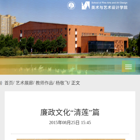
Toggl
navig
首页
/
艺术展廊
/
教师作品
/
杨敬飞
/
正文
廉政文化“清莲”篇
2015年08月25日 15:45