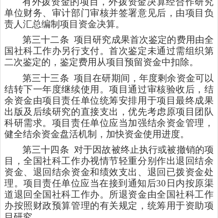
有外拨资金的项目，外拨资金决算经合作研究
单位财务、审计部门审核并签署意见后，由项目负
责人汇总编制项目资金决算。
第三十二条
项目研究成果首次鉴定的费用由全
国社科工作办另行支付。首次鉴定未通过需组织第
二次鉴定的，鉴定费用从项目预留资金中扣除。
第三十三条
项目在研期间，年度剩余资金可以
结转下一年度继续使用。项目通过审核验收后，结
余资金由项目责任单位统筹安排用于项目最终成果
出版及后续研究的直接支出，优先考虑原项目团队
科研需求。项目责任单位应当加强结余资金管理，
健全结余资金盘活机制，加快资金使用进度。
第三十四条
对于因故被终止执行或被撤销的项
目，全国社科工作办视情节轻重分别作出退回结余
资金、退回结余资金和绩效支出、退回已拨资金处
理。项目责任单位应当在接到通知后30日内按原渠
道退回全国社科工作办。所退资金由全国社科工作
办按照财政预算管理的有关规定，统筹用于资助项
目研究。