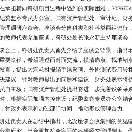
在承担横向科研项目过程中遇到的实际困难，2026年
纪委监察专员办公室、国有资产管理处、审计处、财务
管理调研座谈会。座谈会分自科类和社科类两组进行
的教师代表参加座谈，科研处处长张永新主持座谈会
谈会上，科研处负责人首先介绍了座谈会背景，指出
重要途径，希望通过面对面交流，摸清痛点、找准堵
发言，提出大宗耗材报销手续繁琐、外协测试费用转
决建议。针对教师提出的问题和建议，财务处表示将
员自主权；国有资产管理处提出将进一步完善设备采
时，根据实际加强内控建设；纪委监察专员办公室结
；党政办表示将加强部门协同，推动形成管理合力。
研处负责人在总结中指出，此次座谈会收集到的意见
分类研究，出台更加符合实际的科研经费管理制度。