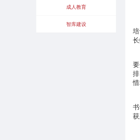
成人教育
智库建设
培
长
要
排
惜
书
获