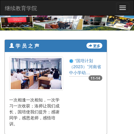
继续教育学院
Toggl
naviga
更多
学员之声
“国培计划
（2023）”河南省
中小学幼…
11-14
一次相逢一次相知，一次学
习一次收获；洛师让我们成
长，国培使我们提升；感谢
同学，感恩老师，感悟培
训。