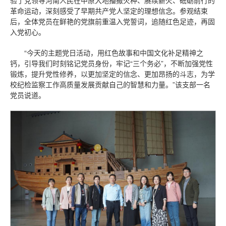
验了党领导河南人民在中原大地播撒火种、赓续薪火、砥砺前行的
革命运动，深刻感受了早期共产党人坚定的理想信念。参观结束
后，全体党员在鲜艳的党旗前重温入党誓词，追随红色足迹，再固
入党初心。
“今天的主题党日活动，用红色故事和中国文化补足精神之
钙，引导我们时刻铭记党员身份，牢记“三个务必”，不断加强党性
锻炼，提升党性修养，以更加坚定的信念、更加昂扬的斗志，为学
校纪检监察工作高质量发展贡献自己的智慧和力量。”该支部一名
党员说道。