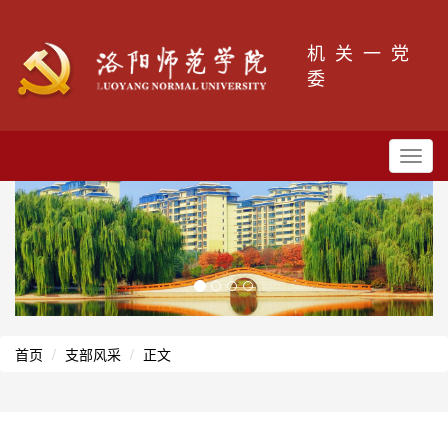
机关一党
委
Toggl
navig
首页
支部风采
正文