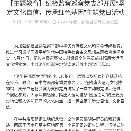
【主题教育】纪检监察巡察党支部开展“坚
定文化自信，传承红色基因”主题党日活动
时间：2023年05月16日 16:44 作者：纪委监察专员办公室
为加强纪检监察巡察干部中华优秀传统文化和革命传统教育，
推进学习贯彻习近平新时代中国特色社会主义思想主题教育走深走
实，5月11日，纪检监察巡察党支部组织全体党员前往隋唐大运河
文化博物馆、中共洛阳组诞生地纪念馆开展主题党日活动。
“洛阳是隋唐大运河的中心和枢纽，运河以及配套的仓储系统
在经济、政治、军事方面都有重要意义……”在隋唐大运河文化博
物馆，支部书记杨会宾为支部党员讲授了一堂生动的党课。通过四
个展区参观，大家深刻感悟了隋唐大运河这条“国运之河”的重要历
史地位和大运河遗产的文化内涵，进一步坚定了历史自信、文化自
信。
在中共洛阳组诞生地纪念馆，全体党员跟随讲解员的精彩讲
述，回顾了河南乃至中原地区第一个党组织的诞生过程，沉浸式体