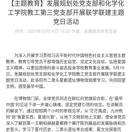
【主题教育】发展规划处党支部和化学化
工学院教工第三党支部开展联学联建主题
党日活动
时间：2023年05月16日 16:20 作者：发展规划处党支部
为深入开展学习贯彻习近平新时代中国特色社会主义思想主题
教育，教育引导党员干部增强历史自觉、坚定文化自信，弘扬爱国
主义精神，以更加昂扬的奋斗姿态投身学校教育事业发展。5月10
日，发展规划处党支部和化学化工学院教工党支部开展联学联建主
题党日活动，赴洛阳市二里头夏都遗址博物馆观摩学习，共同回望
文明，感受最早中国。
在博物馆门前，全体党员同志在鲜红的党旗前合影，在“最早
中国”的见证下进一步凝心铸魂，坚定党建引领的信念。在讲解员
的解说下，通过短短两个小时的参观见学，从“茫茫禹迹，九州攸
同”到“夷夏东西，夏道兴衰”，从地下文物到地上文献，使全体党员
深入了解到第一王朝和赫赫夏都两个展厅陈列展品的发展脉络和历
史意义，学习了夏代历史、二里头遗址考古成果、夏文化探索历