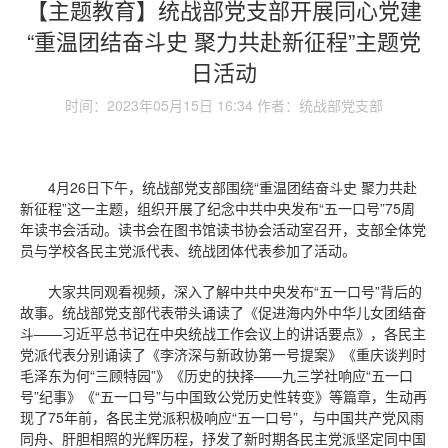
【主题教育】统战部党支部开展同心党建
“重温团结奋斗史 聚力共赴新征程”主题党
日活动
时间：2023年05月15日 16:34 作者：统战部党支部
4月26日下午，统战部党支部围绕“重温团结奋斗史 聚力共赴
新征程”这一主题，组织开展了纪念中共中央发布“五一口号”75周
年读书会活动。读书会在图书馆读书协会活动室召开，支部全体党
员与学校各民主党派代表、统战团体代表参加了活动。
大家共同观看视频，深入了解中共中央发布“五一口号”背后的
故事。统战部党支部代表带头诵读了《促进海内外中华儿女团结奋
斗——习近平总书记在中央统战工作会议上的讲话要点》，各民主
党派代表分别诵读了《李济深与新政协第一号提案》《重庆谈判时
毛泽东为何“三顾特园”》《历史的抉择——九三学社响应“五一口
号”纪事》《“五一口号”与中国致公党历史性转变》等篇章，生动再
现了75年前，各民主党派积极响应“五一口号”，与中国共产党风雨
同舟、肝胆相照的光辉历程，抒发了新时期各民主党派坚定同中国