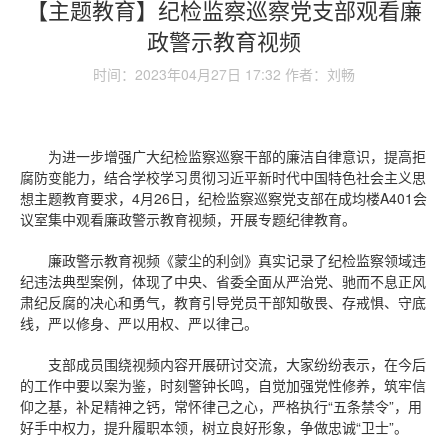
【主题教育】纪检监察巡察党支部观看廉
政警示教育视频
时间：2023年04月27日 17:32 作者：刘畅
为进一步增强广大纪检监察巡察干部的廉洁自律意识，提高拒
腐防变能力，结合学校学习贯彻习近平新时代中国特色社会主义思
想主题教育要求，4月26日，纪检监察巡察党支部在成均楼A401会
议室集中观看廉政警示教育视频，开展专题纪律教育。
廉政警示教育视频《蒙尘的利剑》真实记录了纪检监察领域违
纪违法典型案例，体现了中央、省委全面从严治党、驰而不息正风
肃纪反腐的决心和勇气，教育引导党员干部知敬畏、存戒惧、守底
线，严以修身、
严以用权、
严以律己。
支部成员围绕视频内容开展研讨交流，大家纷纷表示，在今后
的工作中要以案为鉴，时刻警钟长鸣，自觉加强党性修养，筑牢信
仰之基，补足精神之钙，常怀律己之心，严格执行“五条禁令”，用
好手中权力，提升履职本领，树立良好形象，争做忠诚“卫士”。