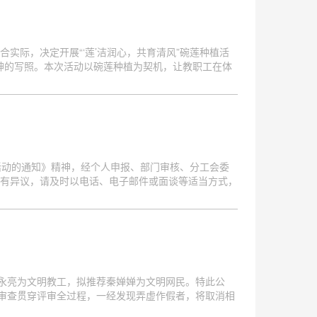
际，决定开展“‘莲’洁润心，共育清风”碗莲种植活
精神的写照。本次活动以碗莲种植为契机，让教职工在体
表彰活动的通知》精神，经个人申报、部门审核、分工会委
有异议，请及时以电话、电子邮件或面谈等适当方式，
赵永亮为文明教工，拟推荐秦婵婵为文明网民。特此公
格审查贯穿评审全过程，一经发现弄虚作假者，将取消相