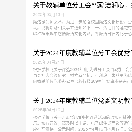
关于教辅单位分工会“‘莲’洁润心
2025年05月13日
廉洁是为师之基，为进一步加强校园廉洁文化建设，营
动。现将活动相关事宜通知如下：一、活动目的莲花有
验种植乐趣中感悟廉洁文化内涵，将廉洁自律内化于心、
关于2024年度教辅单位分工会优
2025年04月21日
根据学校《关于评选2024年度“先进分工会”“优秀工
员会扩大会议研究，拟推荐吕斌、张利玲、朱登昊为优
向教辅单位党委办公室（敦行楼209室）实事求是进行反
关于2024年度教辅单位党委文明
2025年04月16日
根据学校《关于开展“文明创建”评选活动的通知》精
示。如有异议，请及时以电话、电子邮件或面谈等适当
应推荐资格。公示时间：2025年4月16日-4月17日。