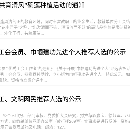
，共育清风”碗莲种植活动的通知
造风清气正的教育环境，同时丰富教职工的业余生活，教辅单位分工会结合实
“花中君子”之称，“出淤泥而不染，濯清涟而不妖”的高洁品性恰是廉洁
外化于行，共筑廉洁...
秀工会会员、巾帼建功先进个人推荐人选的公示
会会员”“优秀工会工作者”的通知》《关于开展“巾帼建功先进个人”评选
秀工会会员，拟推荐孙劭珍、李小妍为巾帼建功先进个人。特此公示。如
映。资格审查贯穿评审...
教工、文明网民推荐人选的公示
神，经个人申报、部门审核、党委扩大会研究，拟推荐耿嘉宝、徐超军、
方式，向教辅单位党委办公室（敦行楼209室）实事求是进行反映。资
公示异议受理邮箱及电话：邮箱：127...