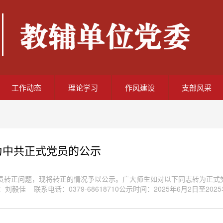
工作动态
理论学习
作风建设
支部风采
为中共正式党员的公示
员转正问题，现将转正的情况予以公示。广大师生如对以下同志转为正式
佳 联系电话：0379-68618710公示时间：2025年6月2日至20