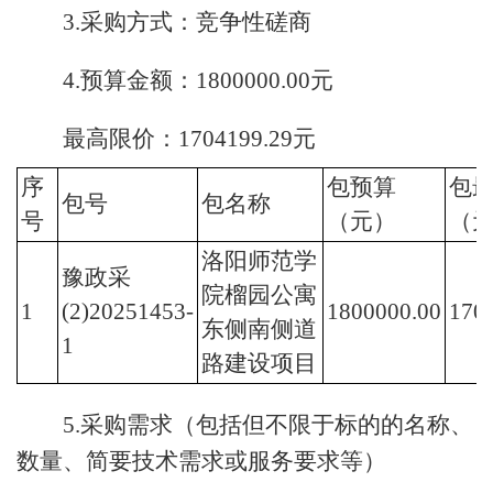
3.采购方式：竞争性磋商
4.预算金额：1800000.00元
最高限价：1704199.29元
序
包预算
包
包号
包名称
号
（元）
（
洛阳师范学
豫政采
院榴园公寓
1
(2)20251453-
1800000.00
170
东侧南侧道
1
路建设项目
5.采购需求（包括但不限于标的的名称、
数量、简要技术需求或服务要求等）