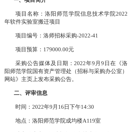
一
项目名称：洛阳师范学院信息技术学院
2022
年软件实验室搬迁项目
项目编号：洛师招标采购
-2022-41
项目预算
：
179000.00
元
采购
公告媒体及日期
：
20
22
年
9
月
9
日在《洛
阳师范学院国有资产管理处（招标与采购办公室）
网站》主页上发布
采购公告。
二
、
评审信息
时间
：
20
22
年
9
月
16
日
下午
14:30
地点：洛阳师范学院
成均楼
A119
室