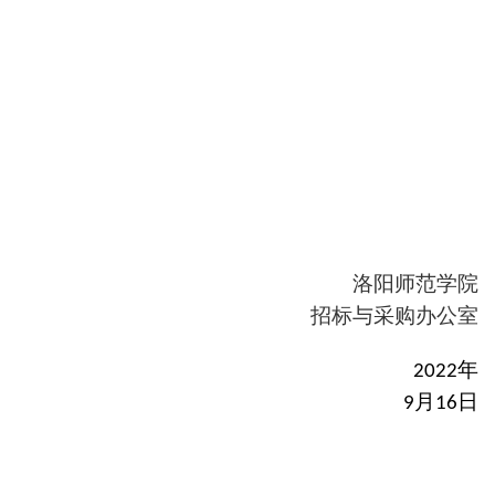
洛阳师范学院
招标与采购办公室
年
20
22
月
日
9
16