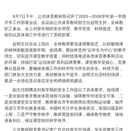
9月7日下午，公共体育教研部召开了2025—2026学年第一学期
开学工作部署会议。会议由公共体育教研部主任赵明主持，全体教
职工参会。会上对新学期的安全管理、教学安排、科研推进、竞赛
组织以及体测工作等进行了系统部署。
赵明主任在会上指出，全体教师要迅速调整状态，以积极饱满
的精神面貌迎接新学期。他强调，要始终坚持“以学生为中心”的教学
理念，切实提升课堂教学质量；同时统筹推进各类体育赛事和活动
的开展，持续打造“运动洛师”系列品牌赛事。课堂教学是核心，竞赛
舞台是延伸，要确保体测工作的科学性与学生的安全。科研方面，
部门将加大支持力度，推动整体水平提升。赵明主任还特别强调，
要进一步强化意识形态安全和师德师风建设。
副主任阴腾龙对新学期的安全工作提出了具体要求。他强调：
一是全面排查并整改体育场馆与设施，保障教学环境安全可靠；二
是加强课堂安全管理，教师要在开学前两周合理控制运动量，循序
渐进引导学生恢复体能，并随时关注学生身体状况，发现问题及时
上报；三是严守教学秩序，教师需提前到课，确保教学物资、场地
准备到位，保证课堂组织科学有序。
公共教研部党委书记李广在总结发言中强调，安全是教学工作